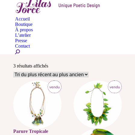
opens
opens
op
in
in
in
new
new
n
Accueil
Boutique
window
windo
w
À propos
L’atelier
Presse
Contact
Search:
Trié
3 résultats affichés
du
plus
récent
vendu
vendu
au
plus
ancien
Parure Tropicale