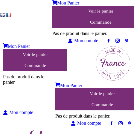
Mon Panier
Voir le panier
Commande
Pas de produit dans le panier.
Mon compte
Facebook
Instagra
Pint
Mon Panier
page
page
pag
Voir le panier
opens
opens
ope
in
in
in
Commande
new
new
ne
window
window
win
Pas de produit dans le
panier.
Mon Panier
Voir le panier
Commande
Mon compte
Pas de produit dans le panier.
Mon compte
Facebook
Instag
Pi
page
page
pa