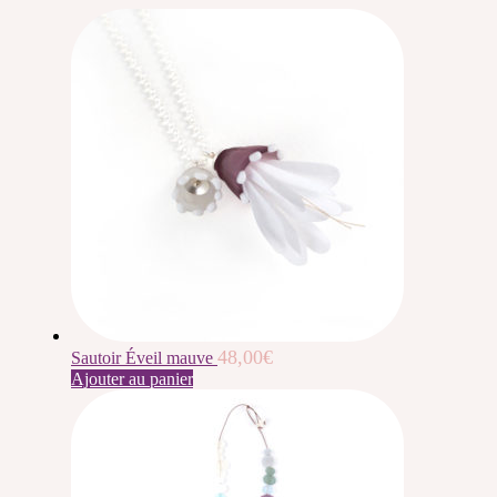
48,00
€
Sautoir Éveil mauve
Ajouter au panier