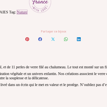
AIES
Tag:
Nature
Partager ce bijoux
Share
Share
Share
Share
Share
on
on
on
on
on
Pinterest
Facebook
X
WhatsApp
LinkedIn
é, et de 11 perles de verre filé au chalumeau. Le tout est monté sur un fi
ion végétale et un univers enfantin. Nos créations associent le verre et 
tre la souplesse et la délicatesse.
 livré dans un écrin qui le met en valeur et le protège. N’oubliez pas d’e