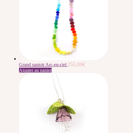
255,00
€
Grand sautoir Arc-en-ciel
Ajouter au panier