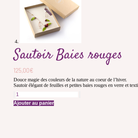
Sautoir Baies rouges
125,00
€
Douce magie des couleurs de la nature au coeur de l’hiver.
Sautoir élégant de feuilles et petites baies rouges en verre et texti
quantité
de
Ajouter au panier
Sautoir
Baies
rouges